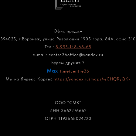
Офис продаж
394025, г.Воронеж, улица Революции 1905 года, 84А, офис 310
Тел.:
8-995-148-68-
68
e-mail: centre36office@yandex.ru
Будем дружить?
Max
t.me/centre36
Мы на Яндекс Карты:
https://yandex.ru/maps/-/CHQRyQKk
Политика конфиденциальности
ООО "СМК"
ИНН 3662276662
ОГРН 1193668024220