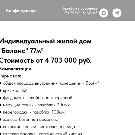
Телефон в Воронеже
Конфигуратор
+7 (995) 148-68-68
Индивидуальный жилой дом
"Баланс" 77м²
Стоимость от 4 703 000 руб.
Комплектации:
Черновая:
● общая площадь внутренних помещений - 56,4м
²
● крыльцо 4м
²
● фундамент - свайно-ростверковый
● несущие стены - газоблок 300мм
● перегородки - газоблок 100мм
● железо-бетонный армопояс
● покрытие кровли - металлочерепица
● отделка фасада - керамический кирпич