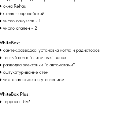
● окна Rehau
● стиль - европейский
● число санузлов - 1
● число спален - 2
WhiteBox:
● сантех.разводка, установка котла и радиаторов
● теплый пол в "плиточных" зонах
● разводка электрики "с автоматами"
● оштукатуривание стен
● чистовая стяжка с утеплением
WhiteBox Plus:
● терраса 18м
²