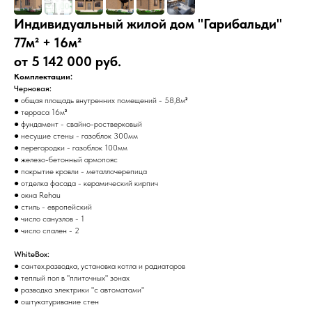
Индивидуальный жилой дом "Гарибальди"
77м² + 16м²
от 5 142 000 руб.
Комплектации:
Черновая:
● общая площадь внутренних помещений - 58,8м
²
● терраса 16м
²
● фундамент - свайно-ростверковый
● несущие стены - газоблок 300мм
● перегородки - газоблок 100мм
● железо-бетонный армопояс
● покрытие кровли - металлочерепица
● отделка фасада - керамический кирпич
● окна Rehau
● стиль - европейский
● число санузлов - 1
● число спален - 2
WhiteBox:
● сантех.разводка, установка котла и радиаторов
● теплый пол в "плиточных" зонах
● разводка электрики "с автоматами"
● оштукатуривание стен