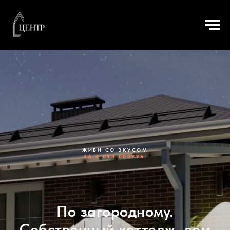
ЖИВИ СО ВКУСОМ
ЗА 4 094 000РУБ
.
По загородному.
Собственный коттедж, дом