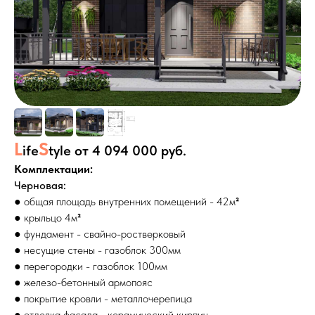
L
S
ife
tyle от
4 094 000 руб.
Комплектации:
Черновая:
● общая площадь внутренних помещений - 42м
²
● крыльцо 4м
²
● фундамент - свайно-ростверковый
● несущие стены - газоблок 300мм
● перегородки - газоблок 100мм
● железо-бетонный армопояс
● покрытие кровли - металлочерепица
● отделка фасада - керамический кирпич