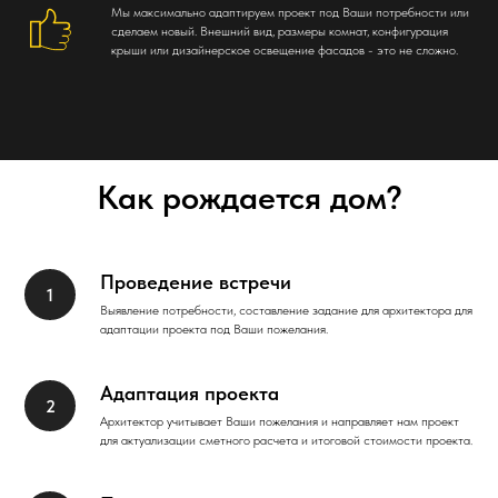
Мы максимально адаптируем проект под Ваши потребности или
сделаем новый. Внешний вид, размеры комнат, конфигурация
крыши или дизайнерское освещение фасадов - это не сложно.
Как рождается дом?
Проведение встречи
Выявление потребности, составление задание для архитектора для
адаптации проекта под Ваши пожелания.
Адаптация проекта
Архитектор учитывает Ваши пожелания и направляет нам проект
для актуализации сметного расчета и итоговой стоимости проекта.