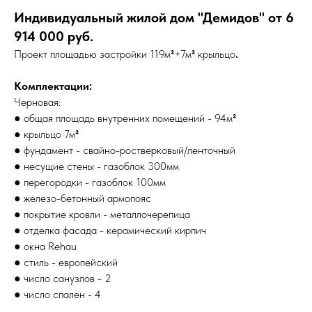
Индивидуальный жилой дом "Демидов" от 6
914 000 руб.
Проект площадью застройки 119м
²
+7м
²
крыльцо
.
Комплектации:
Черновая:
● общая площадь внутренних помещений - 94м
²
● крыльцо 7м
²
● фундамент - свайно-ростверковый/ленточный
● несущие стены - газоблок 300мм
● перегородки - газоблок 100мм
● железо-бетонный армопояс
● покрытие кровли - металлочерепица
● отделка фасада - керамический кирпич
● окна Rehau
● стиль - европейский
● число санузлов - 2
● число спален - 4