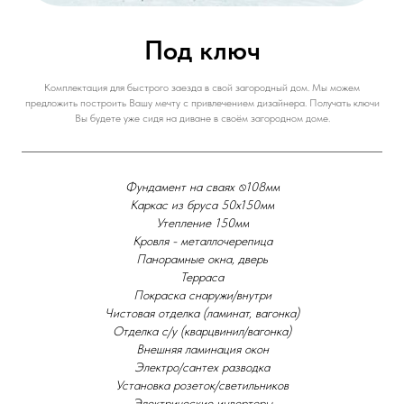
Под ключ
Комплектация для быстрого заезда в свой загородный дом. Мы можем
предложить построить Вашу мечту с привлечением дизайнера. Получать ключи
Вы будете уже сидя на диване в своём загородном доме.
Фундамент на сваях ⍉108мм
Каркас из бруса 50х150мм
Утепление 150мм
Кровля - металлочерепица
Панорамные окна, дверь
Терраса
Покраска снаружи/внутри
Чистовая отделка (ламинат, вагонка)
Отделка с/у (кварцвинил/вагонка)
Внешняя ламинация окон
Электро/сантех разводка
Установка розеток/светильников
Электрические инверторы