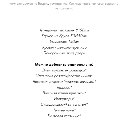
компания, далее по Вашему усмотрению. Как квартира в черновом варианте
исполнения.
Фундамент на сваях ⍉108мм
Каркас из бруса 50х150мм
Утепление 150мм
Кровля - металлочерепица
Панорамные окна, дверь
Можно добавить опционально:
Электро/сантех разводка*
Установка розеток/светильников*
Чистовая отделка (ламинат, вагонка)*
Терраса*
Внешняя ламинация окон*
Инверторы*
Скандинавский стиль стен*
Теплые полы*
Винтовая лестница*