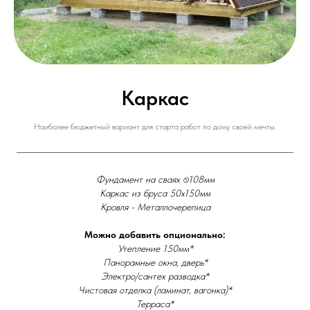
Каркас
Наиболее бюджетный вариант для старта работ по дому своей мечты.
Фундамент на сваях ⍉108мм
Каркас из бруса 50х150мм
Кровля - Металлочерепица
Можно добавить опционально:
Утепление 150мм*
Панорамные окна, дверь*
Электро/сантех разводка*
Чистовая отделка (ламинат, вагонка)*
Терраса*