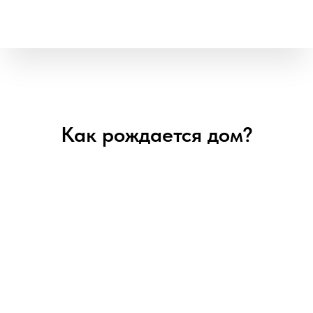
Как рождается дом?
Проведение встречи
Выявление потребности, составление задание для архитектора для
адаптации проекта под Ваши пожелания
Адаптация проекта
Архитектор учитывает Ваши пожелания и направляет нам проект
для актуализации сметного расчета и итоговой стоимости проекта.